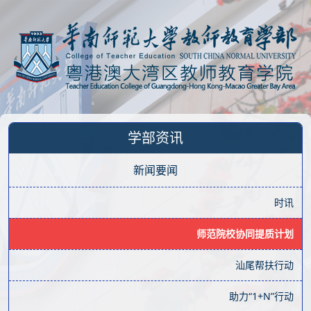
学部资讯
新闻要闻
时讯
师范院校协同提质计划
汕尾帮扶行动
助力“1+N”行动