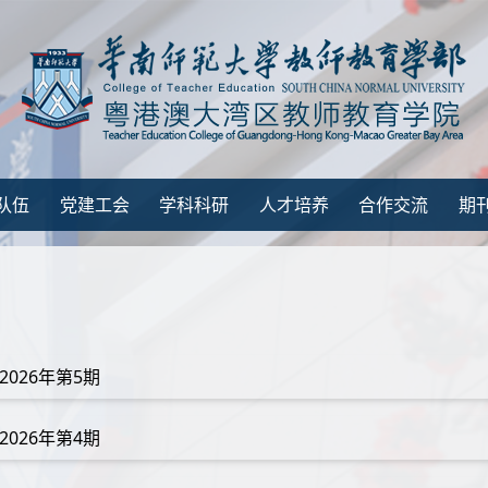
队伍
党建工会
学科科研
人才培养
合作交流
期
026年第5期
026年第4期