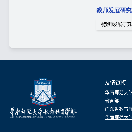
教师发展研究
《教师发展研究
友情链接
华南师范大
教育部
广东省教育
华南师范大