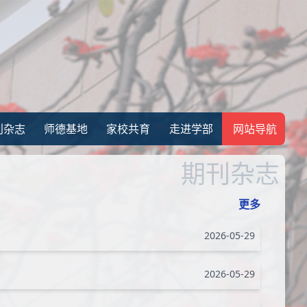
刊杂志
师德基地
家校共育
走进学部
网站导航
期刊杂志
更多
2026-05-29
2026-05-29