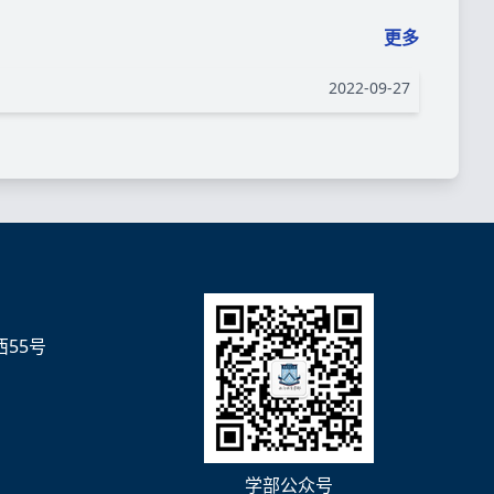
更多
2022-09-27
55号
学部公众号